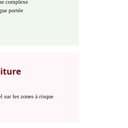
one complexe
gue portée
iture
l sur les zones à risque