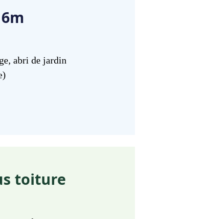
t 6m
e, abri de jardin
e)
s toiture