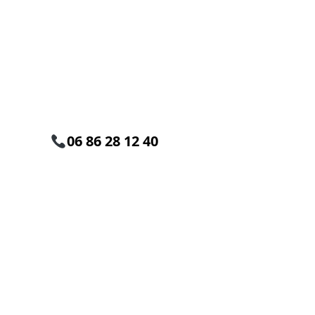
Tarifs pour la dest
de nids de guêpes
frelons en Rhône e
06 86 28 12 40