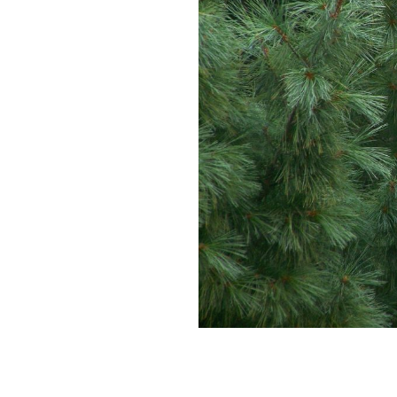
ruction
 et
t Ain