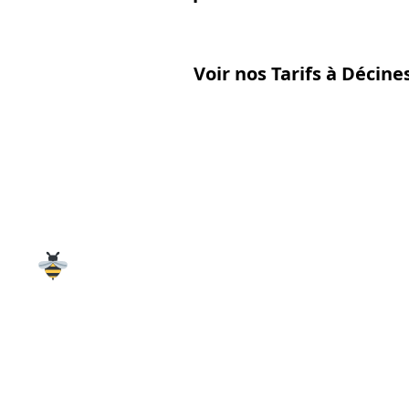
Voir nos Tarifs à Décin
Désinsectisation guêpe
Décines-Charpieu
Ain Guêpes
est spécialisée dans la
destruc
de frelons
, asiatiques ou européens, dans