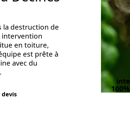
 la destruction de
 intervention
itue en toiture,
équipe est prête à
aine avec du
.
int
100% 
 devis