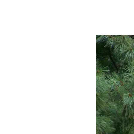
urbanne, Vénissieux,
resse, Ambérieu-en-
euses communes rurales et
e terrasse, dans un arbre,
pose du matériel adapté
’accès
(nacelle, perche
tisation professionnelles
,
nt une
élimination rapide,
’environnement et de votre