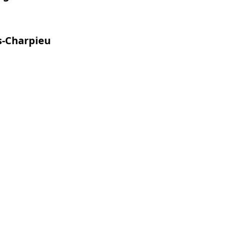
es-Charpieu
s & frelons à
tion de nids de guêpes et
 les départements du
Rhône