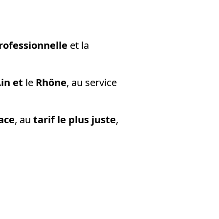
rofessionnelle
et la
in et
le
Rhône
, au service
cace
, au
tarif le plus juste
,