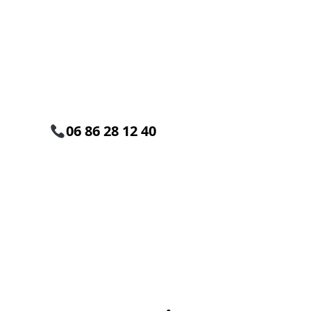
À propos de Ain G
Expert en destruction de nids de 
frelons en Rhône-Alpes
06 86 28 12 40