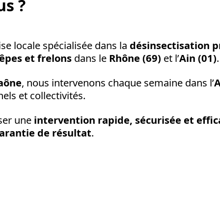
s ?
se locale spécialisée dans la
désinsectisation p
êpes et frelons
dans le
Rhône (69)
et l’
Ain (01)
.
Saône
, nous intervenons chaque semaine dans l’
A
els et collectivités.
oser une
intervention rapide, sécurisée et effi
garantie de résultat
.