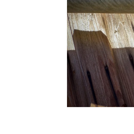
uêpes
guêpes et