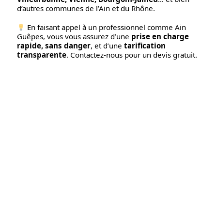
d’autres communes de l’Ain et du Rhône.
En faisant appel à un professionnel comme Ain
Guêpes, vous vous assurez d’une
prise en charge
rapide, sans danger
, et d’une
tarification
transparente
. Contactez-nous pour un devis gratuit.
Liens utiles
Accueil
À propos de Ain
Guêpes
Tarifs
Blog
Contact
Services
Destruction de nids
Destruction de nids
de guêpes
de frelons