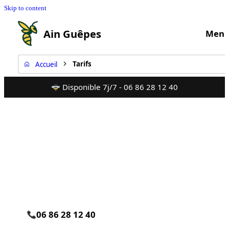
Skip to content
Ain Guêpes
Men
Tarifs
Accueil
Disponible 7j/7 - 06 86 28 12 40
Tarifs pour la
destruction de nids de
guêpes et frelons en
Rhône et Ain
06 86 28 12 40